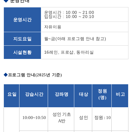
◆
운영안내
운영시간 : 10:00 ~ 21:00
입장시간 : 10:00 ~ 20:10
운영시간
자유이용
지도요일
월~금(아래 프로그램 안내 참고)
시설현황
16레인, 프로샵, 동아리실
◆
프로그램 안내(2025년 기준)
정원
요일
강습시간
강좌명
대상
비고
(
명
)
성인 기초
10:00~10:50
성인
정원
: 10
A
반