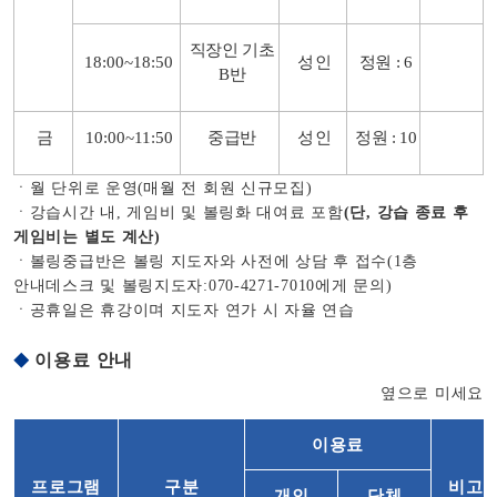
직장인 기초
18:00~18:50
성인
정원
: 6
B
반
금
10:00~11:50
중급반
성인
정원
: 10
ㆍ
월 단위로 운영
(
매월 전 회원 신규모집
)
ㆍ
강습시간 내
,
게임비 및 볼링화 대여료 포함
(
단
,
강습 종료 후
게임비는 별도 계산
)
ㆍ
볼링중급반은 볼링 지도자와 사전에 상담 후 접수
(1
층
안내데스크 및 볼링지도자
:070-4271-7010
에게 문의
)
ㆍ공휴일은 휴강이며 지도자 연가 시 자율 연습
이용료 안내
◆
이용료
프로그램
구분
비고
개인
단체