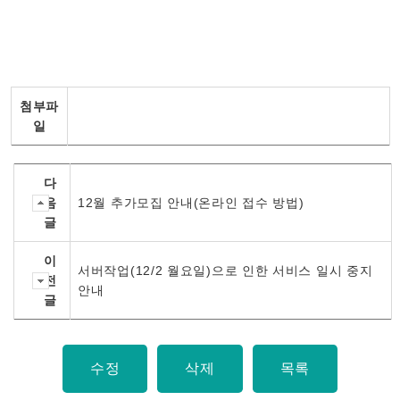
첨부파
일
다
음
12월 추가모집 안내(온라인 접수 방법)
글
이
서버작업(12/2 월요일)으로 인한 서비스 일시 중지
전
안내
글
수정
삭제
목록