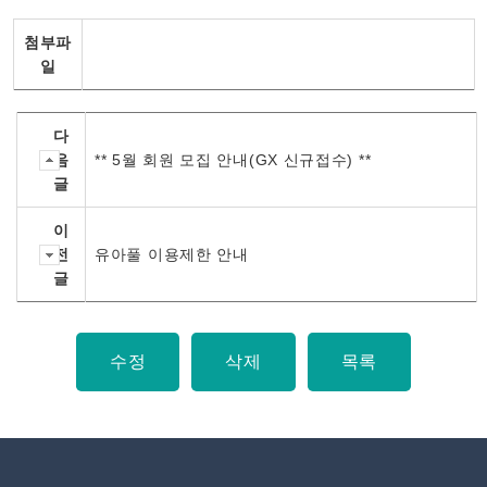
첨부파
일
다
음
** 5월 회원 모집 안내(GX 신규접수) **
글
이
전
유아풀 이용제한 안내
글
수정
삭제
목록